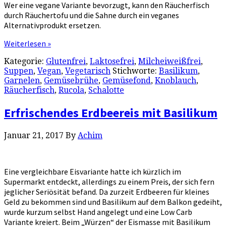
Wer eine vegane Variante bevorzugt, kann den Räucherfisch
durch Räuchertofu und die Sahne durch ein veganes
Alternativprodukt ersetzen.
Weiterlesen »
Kategorie:
Glutenfrei
,
Laktosefrei
,
Milcheiweißfrei
,
Suppen
,
Vegan
,
Vegetarisch
Stichworte:
Basilikum
,
Garnelen
,
Gemüsebrühe
,
Gemüsefond
,
Knoblauch
,
Räucherfisch
,
Rucola
,
Schalotte
Erfrischendes Erdbeereis mit Basilikum
Januar 21, 2017
By
Achim
Eine vergleichbare Eisvariante hatte ich kürzlich im
Supermarkt entdeckt, allerdings zu einem Preis, der sich fern
jeglicher Seriösität befand. Da zurzeit Erdbeeren für kleines
Geld zu bekommen sind und Basilikum auf dem Balkon gedeiht,
wurde kurzum selbst Hand angelegt und eine Low Carb
Variante kreiert. Beim „Würzen“ der Eismasse mit Basilikum