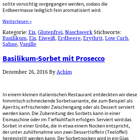
sollte vorsichtig vorgegangen werden, sodass die
Erdbeermasse lediglich fein aromatisiert wird.
Weiterlesen »
Kategorie:
Eis
,
Glutenfrei
,
Naschwerk
Stichworte:
Basilikum
,
Eis
,
Eiweiß
,
Erdbeere
,
Erythrit
,
Low Carb
,
Sahne
,
Vanille
Basilikum-Sorbet mit Prosecco
Dezember 26, 2016
By
Achim
In einem kleinen italienischen Restaurant entdeckten wir diese
himmlisch schmeckende Sorbetvariante, die zum Beispiel als
Aperitiv, erfrischender Zwischengang oder als Dessert serviert
werden kann. Die Zubereitung des Sorbets kann in einer
Eismaschine oder im Tiefkühlfach erfolgen. Serviert wird das
Sorbet in einer Größe, die in etwa einem Nocken entspricht,
der unter zuhilfenahme von zwei Dessertlöffeln (Teelöffel)
hergestellt werden kann. Der Sorbetnocken wird in ein Glas