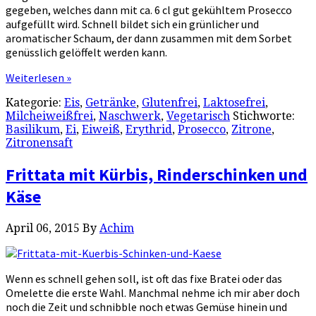
gegeben, welches dann mit ca. 6 cl gut gekühltem Prosecco
aufgefüllt wird. Schnell bildet sich ein grünlicher und
aromatischer Schaum, der dann zusammen mit dem Sorbet
genüsslich gelöffelt werden kann.
Weiterlesen »
Kategorie:
Eis
,
Getränke
,
Glutenfrei
,
Laktosefrei
,
Milcheiweißfrei
,
Naschwerk
,
Vegetarisch
Stichworte:
Basilikum
,
Ei
,
Eiweiß
,
Erythrid
,
Prosecco
,
Zitrone
,
Zitronensaft
Frittata mit Kürbis, Rinderschinken und
Käse
April 06, 2015
By
Achim
Wenn es schnell gehen soll, ist oft das fixe Bratei oder das
Omelette die erste Wahl. Manchmal nehme ich mir aber doch
noch die Zeit und schnibble noch etwas Gemüse hinein und