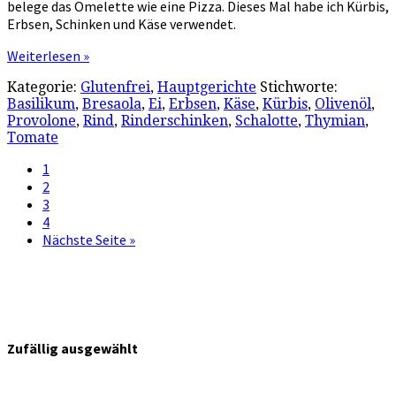
belege das Omelette wie eine Pizza. Dieses Mal habe ich Kürbis,
Erbsen, Schinken und Käse verwendet.
Weiterlesen »
Kategorie:
Glutenfrei
,
Hauptgerichte
Stichworte:
Basilikum
,
Bresaola
,
Ei
,
Erbsen
,
Käse
,
Kürbis
,
Olivenöl
,
Provolone
,
Rind
,
Rinderschinken
,
Schalotte
,
Thymian
,
Tomate
1
2
3
4
Nächste Seite »
Zufällig ausgewählt