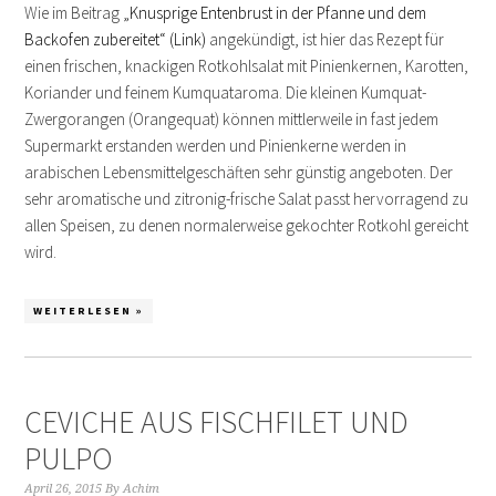
Wie im Beitrag
„Knusprige Entenbrust in der Pfanne und dem
Backofen zubereitet“ (Link)
angekündigt, ist hier das Rezept für
einen frischen, knackigen Rotkohlsalat mit Pinienkernen, Karotten,
Koriander und feinem Kumquataroma. Die kleinen Kumquat-
Zwergorangen (Orangequat) können mittlerweile in fast jedem
Supermarkt erstanden werden und Pinienkerne werden in
arabischen Lebensmittelgeschäften sehr günstig angeboten. Der
sehr aromatische und zitronig-frische Salat passt hervorragend zu
allen Speisen, zu denen normalerweise gekochter Rotkohl gereicht
wird.
WEITERLESEN »
CEVICHE AUS FISCHFILET UND
PULPO
April 26, 2015
By
Achim