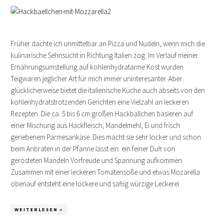
Früher dachte ich unmittelbar an Pizza und Nudeln, wenn mich die
kulinarische Sehnsucht in Richtung Italien zog. Im Verlauf meiner
Ernährungsumstellung auf kohlenhydratarme Kost wurden
Teigwaren jeglicher Art für mich immer uninteresanter. Aber
glücklicherweise bietet die italienische Küche auch abseits von den
kohlenhydratstrotzenden Gerichten eine Vielzahl an leckeren
Rezepten. Die ca. 5 bis 6 cm großen Hackbällchen basieren auf
einer Mischung aus Hackfleisch, Mandelmehl, Ei und frisch
geriebenem Parmesankäse. Dies macht sie sehr locker und schon
beim Anbraten in der Pfanne lässt ein ein feiner Duft von
gerösteten Mandeln Vorfreude und Spannung aufkommen.
Zusammen mit einer leckeren Tomatensoße und etwas Mozarella
obenauf entsteht eine lockere und saftig würzige Leckerei.
WEITERLESEN »