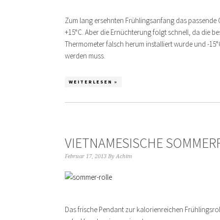
Zum lang ersehnten Frühlingsanfang das passende G
+15°C. Aber die Ernüchterung folgt schnell, da die b
Thermometer falsch herum installiert wurde und -15
werden muss.
WEITERLESEN »
VIETNAMESISCHE SOMMER
Februar 17, 2013
By
Achim
Das frische Pendant zur kalorienreichen Frühlingsroll