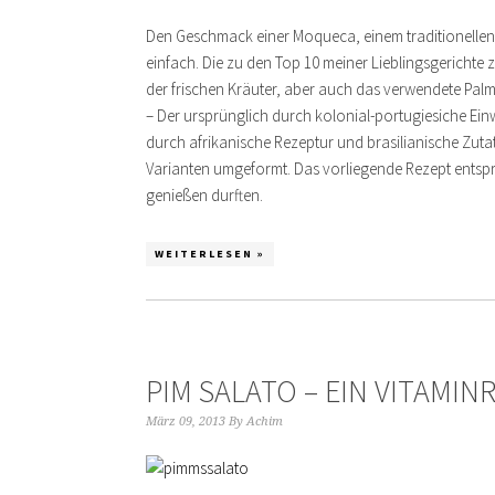
Den Geschmack einer Moqueca, einem traditionellen Ge
einfach. Die zu den Top 10 meiner Lieblingsgericht
der frischen Kräuter, aber auch das verwendete Palm
– Der ursprünglich durch kolonial-portugiesiche E
durch afrikanische Rezeptur und brasilianische Zut
Varianten umgeformt. Das vorliegende Rezept entspri
genießen durften.
WEITERLESEN »
PIM SALATO – EIN VITAMIN
März 09, 2013
By
Achim