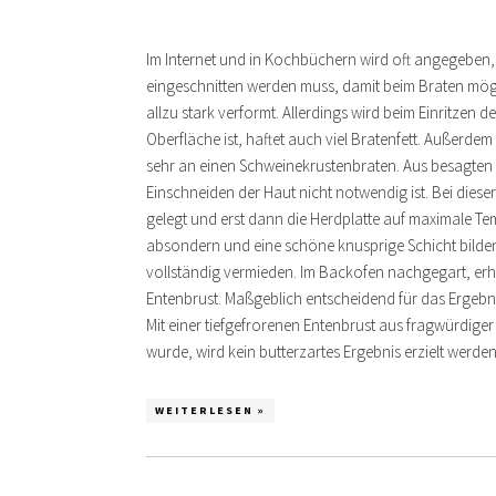
Im Internet und in Kochbüchern wird oft angegeben, 
eingeschnitten werden muss, damit beim Braten möglic
allzu stark verformt. Allerdings wird beim Einritzen 
Oberfläche ist, haftet auch viel Bratenfett. Außerdem
sehr an einen Schweinekrustenbraten. Aus besagten 
Einschneiden der Haut nicht notwendig ist. Bei diese
gelegt und erst dann die Herdplatte auf maximale Temp
absondern und eine schöne knusprige Schicht bilden
vollständig vermieden. Im Backofen nachgegart, erh
Entenbrust. Maßgeblich entscheidend für das Ergebnis
Mit einer tiefgefrorenen Entenbrust aus fragwürdige
wurde, wird kein butterzartes Ergebnis erzielt werde
WEITERLESEN »