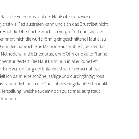
dass die Entenbrust auf der Hautseite kreuzweise
hst viel Fett austreten kann und sich das Brustfiltet nicht
der Haut die Oberfläche erheblich vergrößert und, wo viel
 erinnert mich die würfelförmig eingeschnittene Haut allzu
Gründen habe ich eine Methode ausprobiert, bei der das
r Methode wird die Entenbrust ohne Öl in eine kalte Pfanne
eratur gestellt. Die Haut kann nun in aller Ruhe Fett
. Eine Verformung der Entenbrust wird hierbei nahezu
ielt ich dann eine schöne, saftige und durchgängig rosa
 ist natürlich auch die Qualität des eingekauften Produkts.
r Herstellung, welche zudem noch zu schnell aufgetaut
n können.