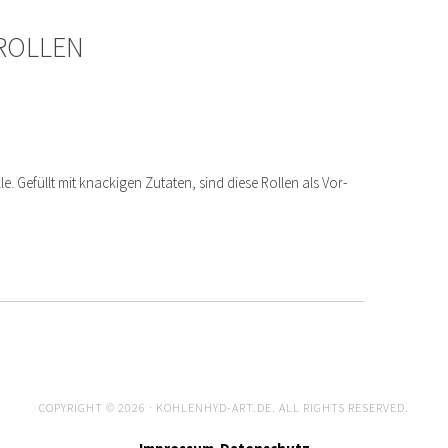
ROLLEN
e. Gefüllt mit knackigen Zutaten, sind diese Rollen als Vor-
COPYRIGHT © 2026 · KOHLENHYD-ART.DE. ALL RIGHTS RESERVED.