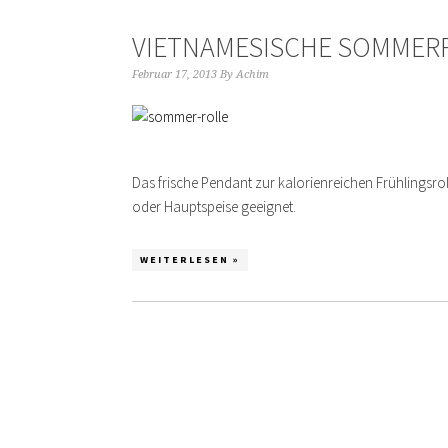
VIETNAMESISCHE SOMMER
Februar 17, 2013
By
Achim
Das frische Pendant zur kalorienreichen Frühlingsroll
oder Hauptspeise geeignet.
WEITERLESEN »