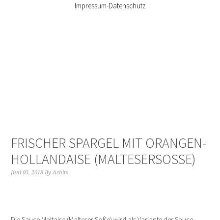
Impressum-Datenschutz
FRISCHER SPARGEL MIT ORANGEN-
HOLLANDAISE (MALTESERSOSSE)
Juni 03, 2018
By
Achim
Die Sauce Maltaise (Malteser Soße) wird als Variante der Sauce