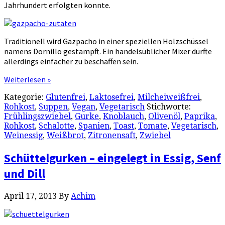
Jahrhundert erfolgten konnte.
Traditionell wird Gazpacho in einer speziellen Holzschüssel
namens Dornillo gestampft. Ein handelsüblicher Mixer dürfte
allerdings einfacher zu beschaffen sein.
Weiterlesen »
Kategorie:
Glutenfrei
,
Laktosefrei
,
Milcheiweißfrei
,
Rohkost
,
Suppen
,
Vegan
,
Vegetarisch
Stichworte:
Frühlingszwiebel
,
Gurke
,
Knoblauch
,
Olivenöl
,
Paprika
,
Rohkost
,
Schalotte
,
Spanien
,
Toast
,
Tomate
,
Vegetarisch
,
Weinessig
,
Weißbrot
,
Zitronensaft
,
Zwiebel
Schüttelgurken – eingelegt in Essig, Senf
und Dill
April 17, 2013
By
Achim