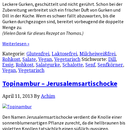
Leckere Gurken, geschüttelt und nicht gerührt. Schon bei der
Zubereitung verbreitet sich ein frischer Duft von Gurken und
Dill in der Küche. Wem es schwer fällt abzuwarten, bis die
Gurken durchgezogen sind, bereitet vorbeugend die doppelte
Menge zu.
(Vielen Dank für dieses Rezept an Thomas.)
Weiterlesen »
Kategorie:
Glutenfrei
,
Laktosefrei
,
Milcheiweißfrei
,
Rohkost
,
Salate
,
Vegan
,
Vegetarisch
Stichworte:
Dill
,
Essig
,
Rohkost
,
Salatgurke
,
Schalotte
,
Senf
,
Senfkörner
,
Vegan
,
Vegetarisch
Topinambur – Jerusalemsartischocke
April 11, 2013
By
Achim
Den Namen Jerusalemsartischocke verdient die Knolle einer
sonnenblumenartigen Pflanze zurecht, da die hellbraunen bis
violetten Knollen tatsächlich einen süßlich-nussigen,