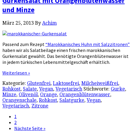
Gurkensalat mit Orangenblütenwasser
und Minze
März 25, 2013
By
Achim
Passend zum Rezept
“Marokkanisches Huhn mit Salzzitronen”
haben wir als Salatbeilage einen frischen marokkanischen
Gurkensalat gewählt. Das benötigte Orangenblütenwasser ist
in jedem türkischen Lebensmittelgeschäft erhältlich.
Weiterlesen »
Kategorie:
Glutenfrei
,
Laktosefrei
,
Milcheiweißfrei
,
Rohkost
,
Salate
,
Vegan
,
Vegetarisch
Stichworte:
Gurke
,
Minze
,
Olivenöl
,
Orange
,
Orangenblütenwasser
,
Orangenschale
,
Rohkost
,
Salatgurke
,
Vegan
,
Vegetarisch
,
Zitrone
1
2
Nächste Seite »