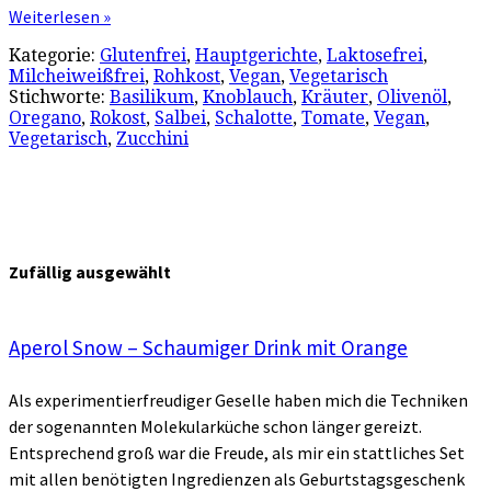
Weiterlesen »
Kategorie:
Glutenfrei
,
Hauptgerichte
,
Laktosefrei
,
Milcheiweißfrei
,
Rohkost
,
Vegan
,
Vegetarisch
Stichworte:
Basilikum
,
Knoblauch
,
Kräuter
,
Olivenöl
,
Oregano
,
Rokost
,
Salbei
,
Schalotte
,
Tomate
,
Vegan
,
Vegetarisch
,
Zucchini
Zufällig ausgewählt
Aperol Snow – Schaumiger Drink mit Orange
Als experimentierfreudiger Geselle haben mich die Techniken
der sogenannten Molekularküche schon länger gereizt.
Entsprechend groß war die Freude, als mir ein stattliches Set
mit allen benötigten Ingredienzen als Geburtstagsgeschenk