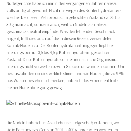
Nudelgerichte habe ich mir in den vergangenen Jahren nahezu
vollständig abgewöhnt. Nicht nur wegen des Kohlenhydratanteils,
welcher bei diesem Mehlprodukt im gekochten Zustand ca. 25 bis
30 g ausmacht, sondern auch, weil ich Nudeln als nahezu
geschmacksneutral empfinde. Was den fehlenden Geschmack
angeht, trifft dies auch auf die in diesem Rezept verwendeten
Konjak-Nudeln zu. Der Kohlenhydratanteil hingegen liegt hier
allerdings bei nur 0,5 bis 4,5 g Kohlenhydrate im gekochten
Zustand. Diese Kohlenhydrate soll der menschliche Organismus
allerdings nicht verwerten bzw. in Glukose umwandeln können. Um
herauszufinden ob dies wirklich stimmt und wie Nudeln, die zu 97%
aus Wasser bestehen schmecken, habe ich das Experiment trotz
meiner Nudelabneigung gewagt.
Die Nudeln habe ich im Asia-Lebensmittelgeschäft erstanden, wo
sie in Packungsgrößen von 200 bis 400 g angeboten werden. Im