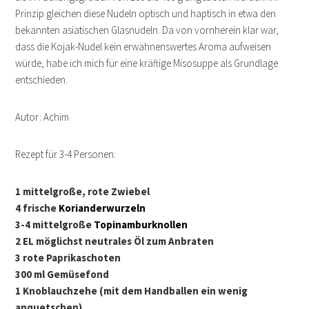
Prinzip gleichen diese Nudeln optisch und haptisch in etwa den
bekannten asiatischen Glasnudeln. Da von vornherein klar war,
dass die Kojak-Nudel kein erwähnenswertes Aroma aufweisen
würde, habe ich mich für eine kräftige Misosuppe als Grundlage
entschieden.
Autor: Achim
Rezept für 3-4 Personen:
1 mittelgroße, rote Zwiebel
4 frische
Korianderwurzeln
3-4 mittelgroße
Topinamburknollen
2 EL möglichst neutrales Öl zum Anbraten
3 rote Paprikaschoten
300 ml Gemüsefond
1 Knoblauchzehe (mit dem Handballen ein wenig
anquetschen)