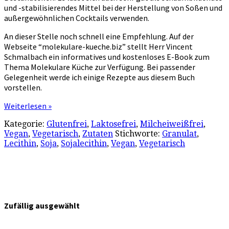
und -stabilisierendes Mittel bei der Herstellung von Soßen und
außergewöhnlichen Cocktails verwenden.
An dieser Stelle noch schnell eine Empfehlung. Auf der
Webseite “molekulare-kueche.biz” stellt Herr Vincent
Schmalbach ein informatives und kostenloses E-Book zum
Thema Molekulare Küche zur Verfügung. Bei passender
Gelegenheit werde ich einige Rezepte aus diesem Buch
vorstellen.
Weiterlesen »
Kategorie:
Glutenfrei
,
Laktosefrei
,
Milcheiweißfrei
,
Vegan
,
Vegetarisch
,
Zutaten
Stichworte:
Granulat
,
Lecithin
,
Soja
,
Sojalecithin
,
Vegan
,
Vegetarisch
Zufällig ausgewählt