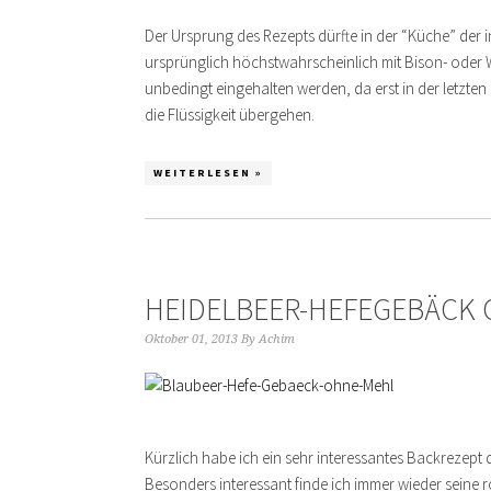
Der Ursprung des Rezepts dürfte in der “Küche” der
ursprünglich höchstwahrscheinlich mit Bison- oder Wi
unbedingt eingehalten werden, da erst in der letzte
die Flüssigkeit übergehen.
WEITERLESEN »
HEIDELBEER-HEFEGEBÄCK
Oktober 01, 2013
By
Achim
Kürzlich habe ich ein sehr interessantes Backrezept
Besonders interessant finde ich immer wieder seine 