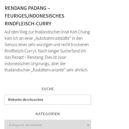
RENDANG PADANG –
FEURIGES,INDONESISCHES
RINDFLEISCH-CURRY
Auf dem Weg zur thailändischen Insel Koh Chang
kam ich an einer „Autobahnraststätte“ in den
Genuss eines sehr würzigen und recht trockenen
Rindfleisch-Currys. Nach langer Suche fand ich
das Rezept – Rendang. Dies ist zwar
indonesischen Ursprungs, aber der
thailändischen „Rastättenvariante“ sehr ähnlich.
SUCHE
KATEGORIEN
Kategorien