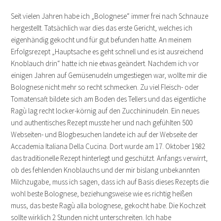
Seit vielen Jahren habe ich „Bolognese“ immer frei nach Schnauze
hergestellt. Tatsächlich war dies das erste Gericht, welches ich
eigenhändig gekocht und für gut befunden hatte. An meinem
Erfolgsrezept „Hauptsache es geht schnell und es ist ausreichend
Knoblauch drin“ hatte ich nie etwas geändert. Nachdem ich vor
einigen Jahren auf Gemüsenudeln umgestiegen war, wollte mir die
Bolognese nicht mehr so recht schmecken. Zu viel Fleisch- oder
Tomatensaft bildete sich am Boden des Tellers und das eigentliche
Ragù lag recht locker-körnig auf den Zucchininudeln. Ein neues
und authentisches Rezept musste her und nach gefühlten 500
Webseiten- und Blogbesuchen landete ich auf der Webseite der
Accademia Italiana Della Cucina. Dort wurde am 17. Oktober 1982
das traditionelle Rezept hinterlegt und geschützt. Anfangs verwirrt,
ob des fehlenden Knoblauchs und der mir bislang unbekannten
Milchzugabe, muss ich sagen, dass ich auf Basis dieses Rezepts die
wohl beste Bolognese, beziehungsweise wie es richtig heißen
muss, das beste Ragù alla bolognese, gekocht habe. Die Kochzeit
sollte wirklich 2 Stunden nicht unterschreiten. Ich habe