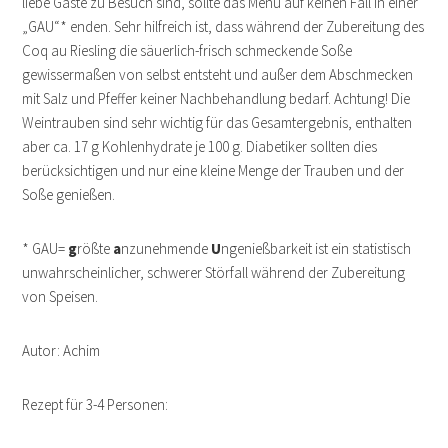
liebe Gäste zu Besuch sind, sollte das Menü auf keinen Fall in einer
„GAU“* enden. Sehr hilfreich ist, dass während der Zubereitung des
Coq au Riesling die säuerlich-frisch schmeckende Soße
gewissermaßen von selbst entsteht und außer dem Abschmecken
mit Salz und Pfeffer keiner Nachbehandlung bedarf. Achtung! Die
Weintrauben sind sehr wichtig für das Gesamtergebnis, enthalten
aber ca. 17 g Kohlenhydrate je 100 g. Diabetiker sollten dies
berücksichtigen und nur eine kleine Menge der Trauben und der
Soße genießen.
* GAU=
g
rößte
a
nzunehmende
U
ngenießbarkeit ist ein statistisch
unwahrscheinlicher, schwerer Störfall während der Zubereitung
von Speisen.
Autor: Achim
Rezept für 3-4 Personen: