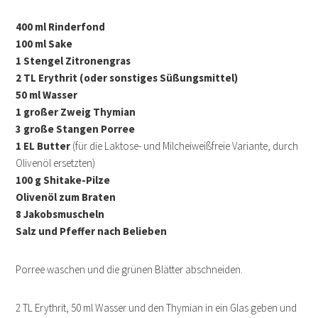
400 ml Rinderfond
100 ml Sake
1 Stengel Zitronengras
2 TL Erythrit (oder sonstiges Süßungsmittel)
50 ml Wasser
1 großer Zweig Thymian
3 große Stangen Porree
1 EL Butter
(für die Laktose- und Milcheiweißfreie Variante, durch
Olivenöl ersetzten)
100 g Shitake-Pilze
Olivenöl zum Braten
8 Jakobsmuscheln
Salz und Pfeffer nach Belieben
Porree waschen und die grünen Blätter abschneiden.
2 TL Erythrit, 50 ml Wasser und den Thymian in ein Glas geben und