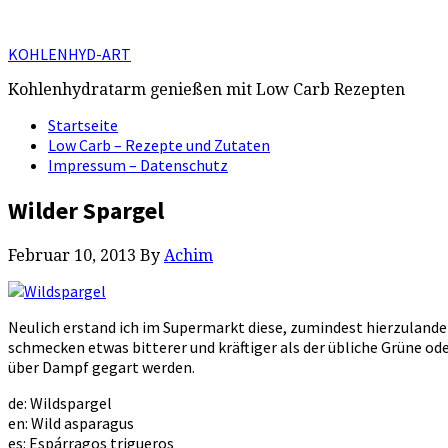
KOHLENHYD-ART
Kohlenhydratarm genießen mit Low Carb Rezepten
Startseite
Low Carb – Rezepte und Zutaten
Impressum – Datenschutz
Wilder Spargel
Februar 10, 2013
By
Achim
Neulich erstand ich im Supermarkt diese, zumindest hierzulande
schmecken etwas bitterer und kräftiger als der übliche Grüne od
über Dampf gegart werden.
de: Wildspargel
en: Wild asparagus
es: Espárragos trigueros