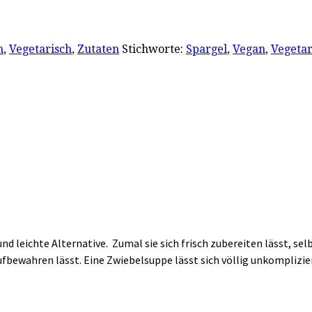
n
,
Vegetarisch
,
Zutaten
Stichworte:
Spargel
,
Vegan
,
Vegetar
nd leichte Alternative. Zumal sie sich frisch zubereiten lässt, se
ufbewahren lässt. Eine Zwiebelsuppe lässt sich völlig unkomplizi