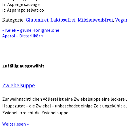
fr: Asperge sauvage
it: Asparago selvatico
Kategorie:
Glutenfrei
,
Laktosefrei
,
Milcheiweißfrei
,
Vega
« Kelek – grüne Honigmelone
Aperol – Bitterlikör »
Zufällig ausgewählt
Zwiebelsuppe
Zur weihnachtlichen Völlerei ist eine Zwiebelsuppe eine leckere u
Hauptzutat – die Zwiebel – unbeschadet einige Zeit ungekühlt a
Zwiebel erreicht die Zwiebelsuppe
Weiterlesen »