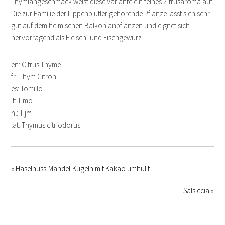
Thymiangeschmack weist diese Variante ein feines Zitrusaroma auf.
Die zur Familie der Lippenblütler gehörende Pflanze lässt sich sehr
gut auf dem heimischen Balkon anpflanzen und eignet sich
hervorragend als Fleisch- und Fischgewürz.
en: Citrus Thyme
fr: Thym Citron
es: Tomillo
it: Timo
nl: Tijm
lat: Thymus citriodorus
« Haselnuss-Mandel-Kugeln mit Kakao umhüllt
Salsiccia »