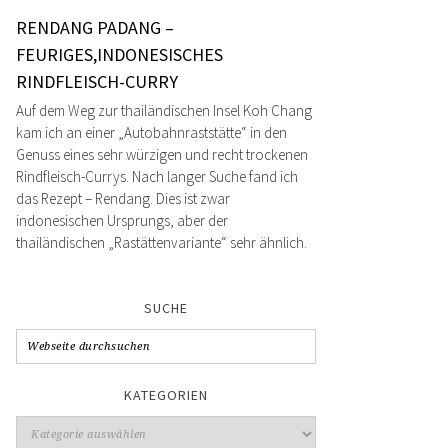
RENDANG PADANG –
FEURIGES,INDONESISCHES
RINDFLEISCH-CURRY
Auf dem Weg zur thailändischen Insel Koh Chang
kam ich an einer „Autobahnraststätte“ in den
Genuss eines sehr würzigen und recht trockenen
Rindfleisch-Currys. Nach langer Suche fand ich
das Rezept – Rendang. Dies ist zwar
indonesischen Ursprungs, aber der
thailändischen „Rastättenvariante“ sehr ähnlich.
SUCHE
KATEGORIEN
Kategorien