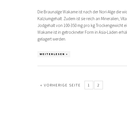
Die Braunalge Wakame ist nach der Nori-Alge die wi
Kalziumgehalt. Zudem ist sie reich an Mineralien, Vit
Jodgehalt von 100-350 mg pro kg Trockengewicht ei
Wakame ist in getrockneter Form in Asia-Läden erhäl
gelagert werden.
WEITERLESEN »
« VORHERIGE SEITE
1
2