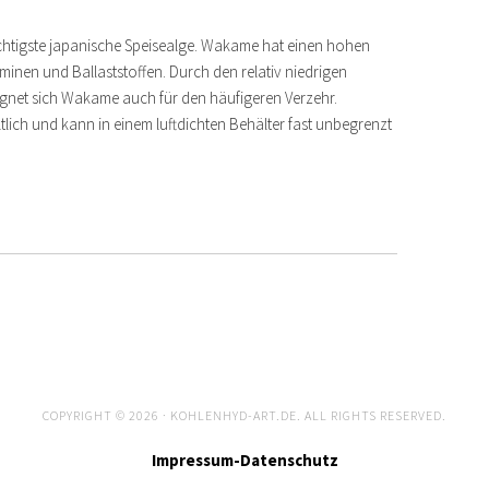
chtigste japanische Speisealge. Wakame hat einen hohen
aminen und Ballaststoffen. Durch den relativ niedrigen
gnet sich Wakame auch für den häufigeren Verzehr.
tlich und kann in einem luftdichten Behälter fast unbegrenzt
COPYRIGHT © 2026 · KOHLENHYD-ART.DE. ALL RIGHTS RESERVED.
Impressum-Datenschutz