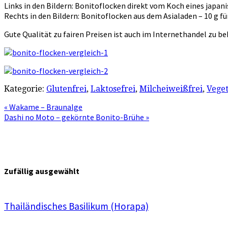
Links in den Bildern: Bonitoflocken direkt vom Koch eines japani
Rechts in den Bildern: Bonitoflocken aus dem Asialaden – 10 g fü
Gute Qualität zu fairen Preisen ist auch im Internethandel zu 
Kategorie:
Glutenfrei
,
Laktosefrei
,
Milcheiweißfrei
,
Veget
« Wakame – Braunalge
Dashi no Moto – gekörnte Bonito-Brühe »
Zufällig ausgewählt
Thailändisches Basilikum (Horapa)