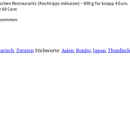
schen Restaurants (Kochtipps inklusive) – 600 g für knapp 4 Euro.
r 69 Cent
bekommen.
arisch
,
Zutaten
Stichworte:
Asien
,
Bonito
,
Japan
,
Thunfisch