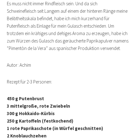
Es muss nicht immer Rindfleisch sein. Und da sich
Schweinefleisch seit Langem auf einem der hinteren Ränge meine
Belibtheitsskala befindet, habe ich mich kurzerhand für
Putenfleisch als Einlage für mein Gulasch entschieden. Um
trotzdem ein kräftiges und deftiges Aroma zu erzeugen, habe ich
zum Würzen des Gulasch das geräucherte Paprikapulver namens
“Pimentòn de la Vera” aus spanischer Produktion verwendet.
Autor: Achim
Rezept für 2-3 Personen:
450 g Putenbrust
3 mittelgroße, rote Zwiebeln
300 g Hokkaido-Kürbis
250 g Kartoffeln (festkochend)
1 rote Paprikaschote
(in Würfel geschnitten)
2 Knoblauchzehen