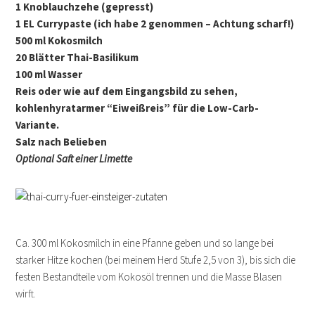
1 Knoblauchzehe (gepresst)
1 EL Currypaste (ich habe 2 genommen – Achtung scharf!)
500 ml Kokosmilch
20 Blätter Thai-Basilikum
100 ml Wasser
Reis oder wie auf dem Eingangsbild zu sehen,
kohlenhyratarmer “Eiweißreis”
für die Low-Carb-
Variante.
Salz nach Belieben
Optional Saft einer Limette
Ca. 300 ml Kokosmilch in eine Pfanne geben und so lange bei
starker Hitze kochen (bei meinem Herd Stufe 2,5 von 3), bis sich die
festen Bestandteile vom Kokosöl trennen und die Masse Blasen
wirft.