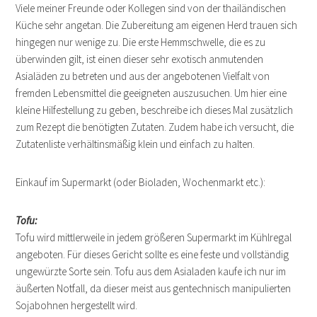
Viele meiner Freunde oder Kollegen sind von der thailändischen
Küche sehr angetan. Die Zubereitung am eigenen Herd trauen sich
hingegen nur wenige zu. Die erste Hemmschwelle, die es zu
überwinden gilt, ist einen dieser sehr exotisch anmutenden
Asialäden zu betreten und aus der angebotenen Vielfalt von
fremden Lebensmittel die geeigneten auszusuchen. Um hier eine
kleine Hilfestellung zu geben, beschreibe ich dieses Mal zusätzlich
zum Rezept die benötigten Zutaten. Zudem habe ich versucht, die
Zutatenliste verhältinsmäßig klein und einfach zu halten.
Einkauf im Supermarkt (oder Bioladen, Wochenmarkt etc.):
Tofu:
Tofu wird mittlerweile in jedem größeren Supermarkt im Kühlregal
angeboten. Für dieses Gericht sollte es eine feste und vollständig
ungewürzte Sorte sein. Tofu aus dem Asialaden kaufe ich nur im
äußerten Notfall, da dieser meist aus gentechnisch manipulierten
Sojabohnen hergestellt wird.