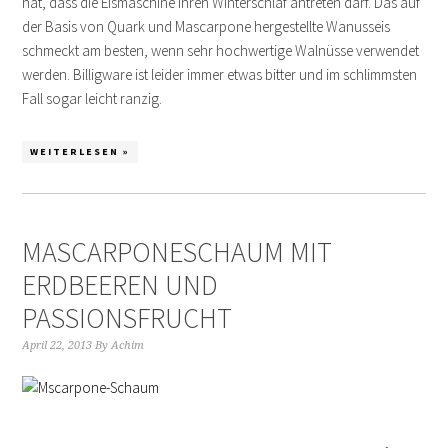
hat, dass die Eismaschine ihren Winterschlaf antreten darf. Das auf
der Basis von Quark und Mascarpone hergestellte Wanusseis
schmeckt am besten, wenn sehr hochwertige Walnüsse verwendet
werden. Billigware ist leider immer etwas bitter und im schlimmsten
Fall sogar leicht ranzig.
WEITERLESEN »
MASCARPONESCHAUM MIT
ERDBEEREN UND
PASSIONSFRUCHT
April 22, 2013
By
Achim