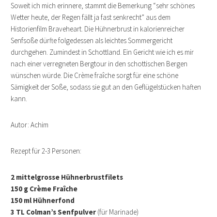
Soweit ich mich erinnere, stammt die Bemerkung “sehr schönes
Wetter heute, der Regen fällt ja fast senkrecht” aus dem
Historienfilm Braveheart. Die Hühnerbrust in kalorienreicher
Senfsoße dürfte folgedessen als leichtes Sommergericht
durchgehen. Zumindest in Schottland. Ein Gericht wie ich es mir
nach einer verregneten Bergtour in den schottischen Bergen
wünschen würde. Die Crème fraîche sorgt für eine schöne
Sämigkeit der Soße, sodass sie gut an den Geflügelstücken haften
kann.
Autor: Achim
Rezept für 2-3 Personen:
2 mittelgrosse Hühnerbrustfilets
150 g Crème Fraîche
150 ml Hühnerfond
3 TL Colman’s Senfpulver
(für Marinade)