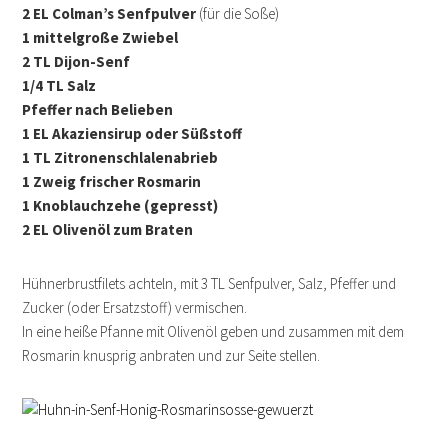
2 EL Colman’s Senfpulver
(für die Soße)
1 mittelgroße Zwiebel
2 TL Dijon-Senf
1/4 TL Salz
Pfeffer nach Belieben
1 EL Akaziensirup
oder Süßstoff
1 TL Zitronenschlalenabrieb
1 Zweig frischer Rosmarin
1 Knoblauchzehe (gepresst)
2 EL Olivenöl zum Braten
Hühnerbrustfilets achteln, mit 3 TL Senfpulver, Salz, Pfeffer und
Zucker (oder Ersatzstoff) vermischen.
In eine heiße Pfanne mit Olivenöl geben und zusammen mit dem
Rosmarin knusprig anbraten und zur Seite stellen.