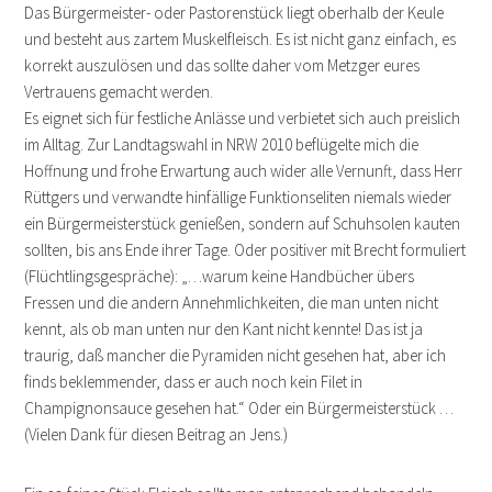
Das Bürgermeister- oder Pastorenstück liegt oberhalb der Keule
und besteht aus zartem Muskelfleisch. Es ist nicht ganz einfach, es
korrekt auszulösen und das sollte daher vom Metzger eures
Vertrauens gemacht werden.
Es eignet sich für festliche Anlässe und verbietet sich auch preislich
im Alltag. Zur Landtagswahl in NRW 2010 beflügelte mich die
Hoffnung und frohe Erwartung auch wider alle Vernunft, dass Herr
Rüttgers und verwandte hinfällige Funktionseliten niemals wieder
ein Bürgermeisterstück genießen, sondern auf Schuhsolen kauten
sollten, bis ans Ende ihrer Tage. Oder positiver mit Brecht formuliert
(Flüchtlingsgespräche): „…warum keine Handbücher übers
Fressen und die andern Annehmlichkeiten, die man unten nicht
kennt, als ob man unten nur den Kant nicht kennte! Das ist ja
traurig, daß mancher die Pyramiden nicht gesehen hat, aber ich
finds beklemmender, dass er auch noch kein Filet in
Champignonsauce gesehen hat.“ Oder ein Bürgermeisterstück …
(Vielen Dank für diesen Beitrag an Jens.)