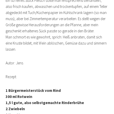
Ein so feines Stück Fleisch sollte man entsprechend behandeln,
also frisch kaufen, abwaschen und trockentupfen, auf einem Teller
abgedeckt mit Tuch/Küchenpapier im Kühlschrank lagern (so man
muss), aber bei Zimmertemperatur verarbeiten. Es stellt wegen der
Größe gewisse Herausforderungen an die Pfanne, aber mein
geschenkt erhaltenes Sück passte so gerade in den Bräter.
Man schmort es wie gewohnt, sprich: Heiß anbraten, damit sich
eine Kruste bildet, mit Wein ablöschen, Gemüse dazu und simmern
lassen.
Autor: Jens
Rezept:
1 Bürgermeisterstück vom Rind
300 ml Rotwein
1,5 l gute, also selbstgemachte Rinderbrühe
2 Zwiebeln